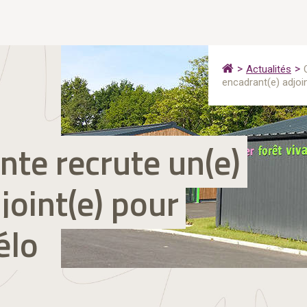
Actualités
encadrant(e) adjoin
nte recrute un(e)
joint(e) pour
élo