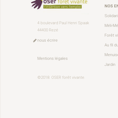
NOS EN
Solidar
4 boulevard Paul Henri Spaak
Méli-Mé
44400 Rezé
Forêt v
nous écrire
Au fil d
Menuis
Mentions légales
Jardin
©2018. OSER forêt vivante.