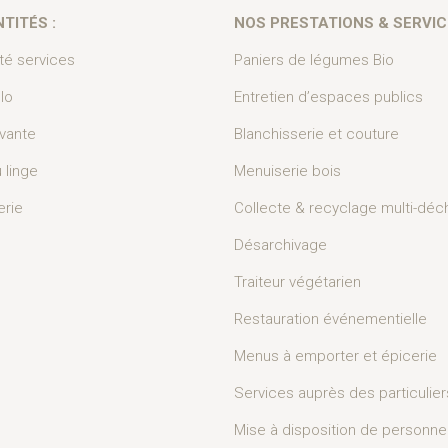
TITÉS :
NOS PRESTATIONS & SERVIC
ité services
Paniers de légumes Bio
lo
Entretien d’espaces publics
ivante
Blanchisserie et couture
u linge
Menuiserie bois
erie
Collecte & recyclage multi-déc
Désarchivage
Traiteur végétarien
Restauration événementielle
Menus à emporter et épicerie
Services auprès des particulier
Mise à disposition de personne